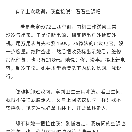
有了上次教训，我直接说：看看空调吧！
一看是老定频72三匹空调，内机工作送风正常，
没冷气出来。于是切断电源，翻窗爬出户外检查外
机，用万用表首先检测450v，75微法的启动电容，没
一点容量。故障查出，然后把收费标出示她看，维修
加配件费，也只有218元。她说：修，没事。换上新电
容，制冷正常。她要求帮她清洗下内机过滤网。我说
行。
便动拆卸过滤网，拿到卫生去用冲洗。看卫生间，
我恨不得拍屁股走人：又与上回洗衣机时一样！我不
禁摇头，迅速冲洗好拿出装上，开票拿钱走人。
却不料她一把拉住我：別慌着走，我房间的空调也
是海尔，也请你帮忙把过滤网给清洗一下！