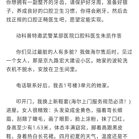
你想拥有一副整齐的牙齿，请保护好牙周，准备好银
子，养成良好的口腔卫生习惯，你得会刷牙，然后去
找正规的口腔正畸医生吧，愿望定能实现。
动科普特邀武警某部医院口腔科医生朱凯作答
你们见过最脏的人有多脏？我做海尔售后时，见过
一个女人，那是京九路宏大建设小区。她家的波轮洗
衣机不脱水，安放在卫生间里。
电话联系好后，我去1号楼3单元的她家。
叩开门，我换上新鞋套(海尔上门服务规范必须！)
进屋。女人很精致：头发染成金黄色，描着弯长细
眉，刮翘了睫毛，画了眼影，脸上涂粉，抹了囗红，
身高至少有1.63米，体态丰满窈窕，脚着高跟黑皮
鞋，身着热白长花裙。四月初夏的天气，温度还是不