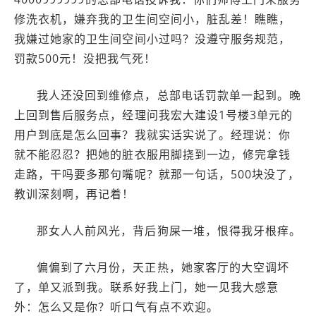
修洗衣机，嫌弃我的卫生间空间小，脏乱差！瞧瞧，
我嫌过她家的卫生间空间小过吗？没遵守服务规范，
罚款500元！没把我气死！
我人还没回到维修点，总部电话罚款单一起到。晚
上回到售后服务点，经理问我宏大建设1号楼3单元的
用户到底是怎么回事？我就实话实说了。经理说：你
就不能忍忍？把她的脏衣服用脚挠到一边，修完拿钱
走路，干吗要多那句嘴呢？就那一句话，500块没了，
教训深刻啊，再记着！
那女人人前风光，背后狗屎一堆，恨得我牙根痒。
偏偏到了六月份，天正热，她家客厅的大空调坏
了，单又派到我。联系好我上门，她一见我大感意
外：怎么又是你？听口气有点不欢迎。