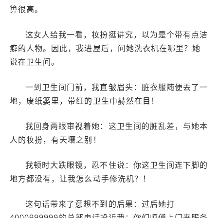
箅很高。
这女人给我一看，妆扮挺讲究，以为是个带有点洁
癖的人物。因此，我进屋后，问她洗衣机在哪里？她
说在卫生间。
一到卫生间门前，我直皱眉头：脏衣服随便丟了一
地，废纸篓里，带红的卫生巾赫然在目！
我回身两眼审视着她：这卫生间的脏乱差，与她本
人的妆扮，有天壤之别！
我顿时大跌眼镜，忍不住说：你这卫生间连下脚的
地方都没有，让我怎么动手修洗机？！
这句话带来了意想不到的后果：过后她打
4000999999的总部电话投诉我：你们师傅上门来服务