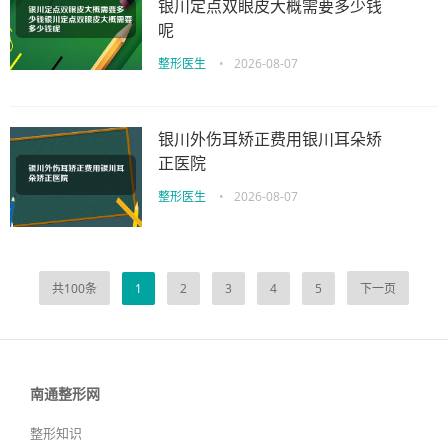
银川定点双眼皮大概需要多少钱
呢
整形医生
•
2026-08-07
银川外伤耳矫正费用银川耳朵矫
正医院
整形医生
•
2026-08-07
共100条
1
2
3
4
5
下一页
南通整形网
整形知识